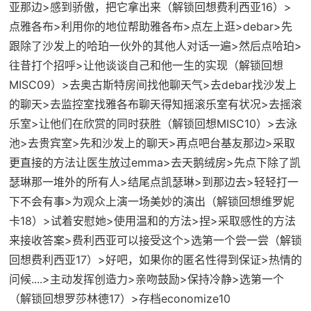
亚那边>感到骄傲，把它拿出来（
解锁回想费利西亚16
）>
点雅各布>利用你的地位帮助雅各布>点左上逛>debar>先
跟除了沙发上的哈珀一伙外的其他人对话一遍>然后点哈珀>
往昔打个招呼>让他谈谈自己和他一生的实现（
解锁回想
MISC09
）>去奥古斯特房间找他聊天气>去debar找沙发上
的聊天>去监控室找雅各布聊天得知摇滚乐室有状况>去摇滚
乐室>让他们在欣赏的同时获胜（
解锁回想MISC10
）>去泳
池>去贵宾室>先和沙发上的聊天>再点吧台基友那边>采取
更直接的方法让医生放过emma>去天鹅绒房>先点下除了凯
瑟琳那一堆外的所有人>结尾点凯瑟琳>到那边去>轻轻打一
下不会有事>为观众上演一场美妙的演出（
解锁回想维罗妮
卡18
）>试着安慰她>使用温和的方法>捏>采取感性的方法
来接收答案>费利西亚可以接受这个>选第一个尝一尝（
解锁
回想费利西亚17
）>好吧，如果你的匿名性得到保证>热情的
问候....>主动发挥创造力>亲吻鼓励>保持冷静>选第一个
（
解锁回想罗莎林德17
）>
存档economize10