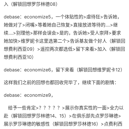
入（
解锁回想罗莎林德08
）
debase：economize5
，一个体贴性的>虐待狂>告诉她，
她做对了>闭嘴>等着她自己恢复>直接放进等待的....>继
续....>别理他>那样会误会>是的，告诉她>受人崇拜>要求
她加快>维罗妮卡这里选第二个>告诉基友做个好人（
解锁回
想费利西亚09
）>遥控两次都选低>留下来看>加入（
解锁回
想费利西亚10
）
debase：economize6
，留下来看（
解锁回想维罗妮卡12
）
这样我们之前的回想也都回收完毕了，继续下面的剧情：
debase：economize9
，
给予一些肯定>？？？？？>展示你真实性的一面>全力以
赴（
解锁回想罗莎林德14、15
）>在俱乐部先点罗莎琳德>
展示罗莎琳德的敏感性（
解锁回想罗莎林德16
）>点费利西