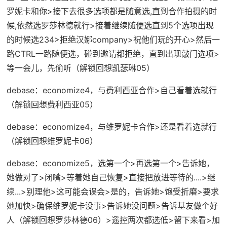
罗妮卡和你>接下去很多选项都是随意选,直到合作拍摄的时
候,依然选罗莎林德就行>接着继续随便选直到5个选项出现
的时候选234>拒绝汉娜company>祝他们玩的开心>然后一
路CTRL一路随便选，碰到邀请都拒绝，直到出现敲门选项>
等一会儿，先偷听（
解锁回想凯瑟琳05
）
debase：economize4
，与费利西亚合作>自己看着选就行
（
解锁回想费利西亚05
）
debase：economize4
，与维罗妮卡合作>还是看着选就行
（
解锁回想维罗妮卡06
）
debase：economize5
，选第一个>再选第一个>告诉她，
她做对了>闭嘴>等着她自己恢复>直接把放进等待的....>继
续...>别理他>这可能会误会>是的，告诉她>饱受折磨>要求
她加快>确保维罗妮卡没事>告诉她没问题>告诉基友做个好
人（
解锁回想罗莎林德06
）>遥控两次都选低>留下来看>加