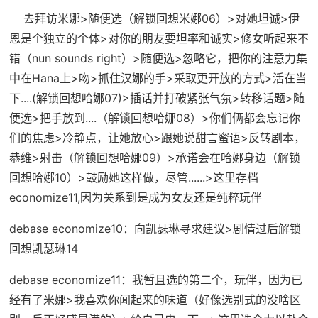
去拜访米娜>随便选（
解锁回想米娜06
）>对她坦诚>伊
恩是个独立的个体>对你的朋友要坦率和诚实>修女听起来不
错（nun sounds right）>随便选>忽略它，把你的注意力集
中在Hana上>吻>抓住汉娜的手>采取更开放的方式>活在当
下....(
解锁回想哈娜07
)>插话并打破紧张气氛>转移话题>随
便选>把手放到....（
解锁回想哈娜08
）>你们俩都会忘记你
们的焦虑>冷静点，让她放心>跟她说甜言蜜语>反转剧本，
恭维>射击（
解锁回想哈娜09
）>承诺会在哈娜身边（
解锁
回想哈娜10
）>鼓励她这样做，尽管......>这里存档
economize11
,因为关系到是成为女友还是纯粹玩伴
debase economize10
：向凯瑟琳寻求建议>剧情过后
解锁
回想凯瑟琳14
debase economize11
：我暂且选的第二个，玩伴，因为已
经有了米娜>我喜欢你闻起来的味道（好像选别式的没啥区