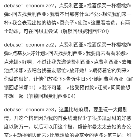
debase：economize2
，点费利西亚>找酒保买一杯樱桃炸
弹>回去找费利西亚>我看不出那有什么坏处>想法我们来一
杯>我会表现出她的热情>莫奈子>使劲>这里看着选，有两
个动态，可在回想里尝试（
解锁回想费利西亚01
）
debase：economize2
，点费利西亚>找酒保买一杯樱桃炸
弹>点基友>好计划>回去找费利西亚>我要再去看看米娜>
点米娜>好啊，不过让我先邀请费利西亚>点费利西亚>去舞
池点米娜>去吧台找基友帮忙>放开她！>期待着它的到来>
你做的很好，让他们放松下>告诉生日>让她问费利西亚（
解
锁回想米娜01
）>我不可能....>接受预付款>迁就>问问他想
不想一起（
解锁回想费利西亚04
）
debase：economize3
，这里比较麻烦，要重玩一大段剧
情，开这个档是因为我的首要线流程少了很多凯瑟琳的好感
度以防万一，以后可以用这个档，帮普尔曼太太去她的办公
室>主动提到边面去>比我想象的要享受的更多>第三局：维