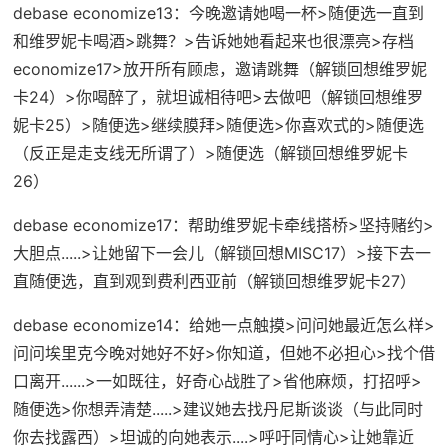
debase economize13
：今晚邀请她喝一杯>随便选一直到
和维罗妮卡喝酒>跳舞？>告诉她她看起来也很漂亮>
存档
economize17
>放开所有顾虑，邀请跳舞（
解锁回想维罗妮
卡24
）>你喝醉了，就坦诚相待吧>去做吧（
解锁回想维罗
妮卡25
）>随便选>继续膜拜>随便选>你喜欢式的>随便选
（反正是走支线无所谓了）>随便选（
解锁回想维罗妮卡
26
）
debase economize17：帮助维罗妮卡牵线搭桥>坚持赌约>
大胆点.....>让她留下一会儿（
解锁回想MISC17
）>接下去一
直随便选，直到观到费利西亚前（
解锁回想维罗妮卡27
）
debase economize14
：给她一点触摸>问问她最近怎么样>
问问埃里克今晚对她好不好>你知道，但她不必担心>找个借
口离开......>一如既往，好奇心战胜了>省他麻烦，打招呼>
随便选>你想弄清楚.....>建议她去找丹尼斯谈谈（与此同时
你去找露西）>坦诚的向她表示....>呼吁同情心>让她靠近