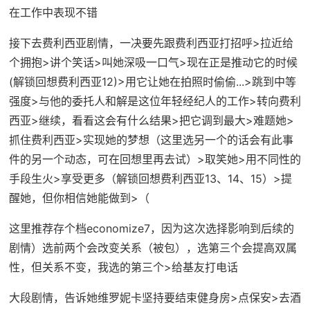
在工作中表现不错
接下去费利西亚剧情，一决要先跟费利西亚打招呼>拉近给
个拥抱>讲个笑话>叫她深吸一口气>现在正是推动它的时候
(
解锁回想费利西亚12
)>用它让她在拍照时偷偷...>跳到中等
强度>与他的委托人和解是这位年轻经纪人的工作>转向费利
西亚>继续，看看这会有什么结果>把它调到最大>难题她>
抓住费利西亚>实现她的梦想（这里选另一个的话会有此事
件的另一个动态，可在回想里再去试）>取笑她>用不同性的
手段生火>享受更多（
解锁回想费利西亚13、14、15
）>提
醒她，但你相信她能做到>（
这里推荐存个档economize7，因为这次选择影响到后续的
剧情）选前两个会改变关系（被包），选第三个会提高双属
性，但关系不变，我选的第三个>给基友打电话
大段剧情，告诉她维罗妮卡坚持要结束健身房>点保安>去酒