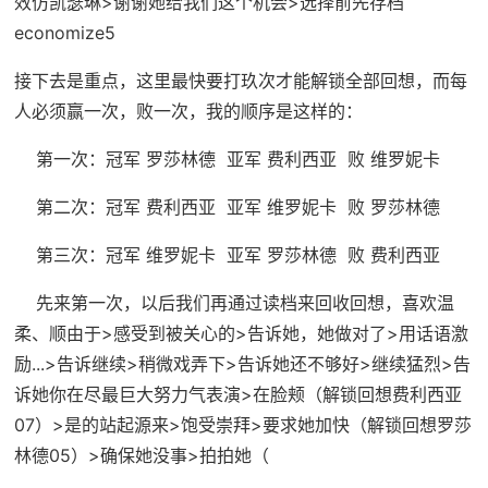
效仿凯瑟琳>谢谢她给我们这个机会>选择前先
存档
economize5
接下去是重点，这里最快要打玖次才能解锁全部回想，而每
人必须赢一次，败一次，我的顺序是这样的：
第一次：冠军 罗莎林德 亚军 费利西亚 败 维罗妮卡
第二次：冠军 费利西亚 亚军 维罗妮卡 败 罗莎林德
第三次：冠军 维罗妮卡 亚军 罗莎林德 败 费利西亚
先来第一次，以后我们再通过读档来回收回想，喜欢温
柔、顺由于>感受到被关心的>告诉她，她做对了>用话语激
励...>告诉继续>稍微戏弄下>告诉她还不够好>继续猛烈>告
诉她你在尽最巨大努力气表演>在脸颊（
解锁回想费利西亚
07
）>是的站起源来>饱受崇拜>要求她加快（
解锁回想罗莎
林德05
）>确保她没事>拍拍她（