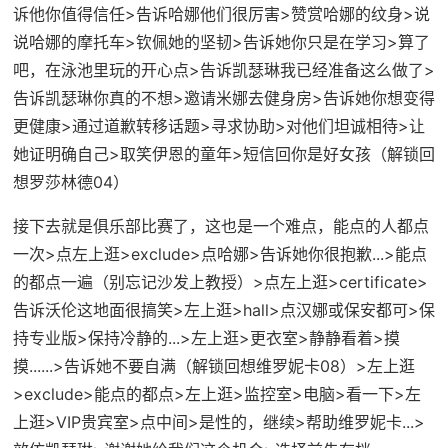
诉他你值得信任>告诉哈娜他们很厉害>赞赏哈娜的纹身>说
说哈娜的摩托车>钦佩她的坚韧>告诉她你只是在学习>算了
吧，在泳池里玩的开心点>告诉凯瑟琳我已经准备这么做了>
告诉凯瑟琳你真的不想>邀请米娜去健身房>告诉她你想变得
更健康>通过道歉转移话题>寻求协助>对他们坦诚相待>让
她证明确自己>取笑伊恩的童年>短信回你是好女孩（
解锁回
想罗莎林德04
）
接下去就是俱乐部比赛了，这也是一个难点，能点的人都点
一次>点左上逛>exclude>点哈娜>告诉她你很抱歉...>能点
的都点一遍（别忘记沙发上教授）>点左上逛>certificate>
告诉沃伦这地面很搞笑>左上逛>hall>点汉娜或保安都可>保
持专业版>保持冷静的...>左上逛>更衣室>静静看着>摸
摸......>告诉她不要自满（解锁回想维罗妮卡08）>左上逛
>exclude>能点的都点>左上逛>监控室>电脑>看一下>左
上逛>VIP贵宾室>点中间>是性的，继续>帮助维罗妮卡...>