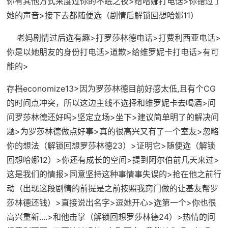
你有其他方式来度过你的不眠之夜>给哈娜打电话>你错过了
她的声音>接下去都随便选（
剧情后解锁回想哈娜11
）
老妈剧情过后选有趣>打罗莎林德电话>打费利西亚电话>
你是以她朋友的身份打电话>道歉>给维罗妮卡打电话>有可
能的>
存档economize13>因为罗莎林德目前好感太低,且有个CG
的时间点冲突，所以这边主线不选择和维罗妮卡去喝酒>问
问罗莎林德还好吗>坚定立场>坐下>建议简单明了的解决问
题>为罗莎林德做点好事>真的很高兴又有了一个室友>忽略
你的想法（
解锁回想罗莎林德23
）>证明它>随便选（
解锁
回想哈娜12
）>你还有成长的空间>提到阿尔伯前几天来过>
这是我们的情报>同意坚持这种事情事失误的>抢在他之前行
动（
出现这段剧情的前提是之前按照我窍门做的让基友帮罗
莎林德还钱
）>直接说出名字>逗她开心>选第一个>你也很
高兴重新....>和他击掌（
解锁回想罗莎林德24
）>热情的问