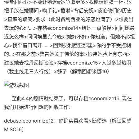
候费利西亚>不要让她退缩>争取更多>我能请你喝一杯吗>
把手放在她腰间>吻手礼>插嘴>背后安抚>谈论他们的历史
>直率的取笑>要求（此时费利西亚的好感也满了）>想要出
去玩的心理....>
存档economize14
>给她一点触摸>问问她最
近怎么样>问问埃里克今晚对她好不好>你知道，但她不必担
心>找个借口离开......>回到费利西亚那里>你的手不受控制
的...>在那之前>警告她关于伟伦的事>假装她脸上有东西>
建议她去找丹尼斯谈谈>
存档economize15
>人越多越热闹
（我主线走三人行线）>够了（
解锁回想米娜10
）
至此4.4的剧情就结束了，可以存档
economize16
. 现在
我们开始进行回想的回收工作：
debase economize12
：你确实喜欢看>随便选（
解锁回想
MISC16
）