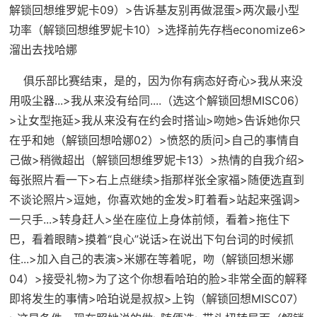
解锁回想维罗妮卡09）>告诉基友别再做混蛋>两次最小型
功率（
解锁回想维罗妮卡10
）>选择前先
存档economize6
>
溜出去找哈娜
俱乐部比赛结束，是的，因为你有病态好奇心>我从来没
用吸尘器...>我从来没有给同....（
选这个解锁回想MISC06
）
>让女型拖延>我从来没有在约会时搭讪>吻她>告诉她你只
在乎和她（
解锁回想哈娜02
）>愤怒的质问>自己的事情自
己做>稍微超出（
解锁回想维罗妮卡13
）>热情的自我介绍>
每张照片看一下>右上点继续>指那样张全家福>随便选直到
不谈论照片>逗她，你喜欢她的金发>盯着看>站起来强调>
一只手...>转身赶人>坐在座位上身体前倾，看着>拖住下
巴，看着眼睛>摸着“良心”说话>在说出下句台词的时候抓
住...>加入自己的表演>米娜在等着呢，吻（
解锁回想米娜
04
）>接受礼物>为了这个你想看哈珀的脸>非常全面的解释
即将发生的事情>哈珀说是叔叔>上钩（
解锁回想MISC07
）