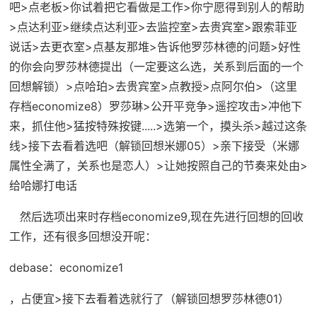
吧>点老板>你试着把它看做是工作>你宁愿得到别人的帮助
>点达利亚>继续点达利亚>去监控室>去贵宾室>跟索菲亚
说话>去更衣室>点基友那堆>告诉他罗莎林德的问题>好性
的你会向罗莎林德提出（
一定要这么选，关系到后面的一个
回想解锁
）>点哈珀>去贵宾室>点教授>点阿尔伯>（
这里
存档economize8
）罗莎琳>公开平竞争>遥控攻击>冲他下
来，抓住他>猛按特殊按键.....>选第一个，摸头杀>越过这条
线>接下去看着选吧（
解锁回想米娜05
）>亲下接受（米娜
属性全满了，关系也是恋人）>让她按照自己的节奏来处由>
给哈娜打电话
然后选项出来时存档
economize9
,现在先进行回想的回收
工作，还有很多回想没开呢：
debase：economize1
，占便宜>接下去看着选就行了（
解锁回想罗莎林德01
）