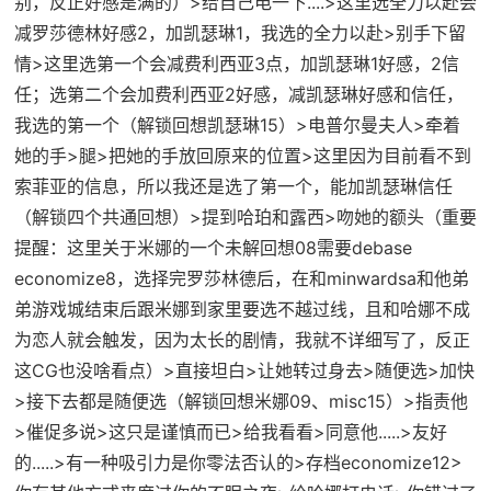
别，反正好感是满的）>给自己电一下....>这里选全力以赴会
减罗莎德林好感2，加凯瑟琳1，我选的全力以赴>别手下留
情>这里选第一个会减费利西亚3点，加凯瑟琳1好感，2信
任；选第二个会加费利西亚2好感，减凯瑟琳好感和信任，
我选的第一个（
解锁回想凯瑟琳15
）>电普尔曼夫人>牵着
她的手>腿>把她的手放回原来的位置>这里因为目前看不到
索菲亚的信息，所以我还是选了第一个，能加凯瑟琳信任
（
解锁四个共通回想
）>提到哈珀和露西>吻她的额头（
重要
提醒：这里关于米娜的一个未解回想08需要debase
economize8，选择完罗莎林德后，在和minwardsa和他弟
弟游戏城结束后跟米娜到家里要选不越过线，且和哈娜不成
为恋人就会触发，因为太长的剧情，我就不详细写了，反正
这CG也没啥看点
）>直接坦白>让她转过身去>随便选>加快
>接下去都是随便选（
解锁回想米娜09、misc15
）>指责他
>催促多说>这只是谨慎而已>给我看看>同意他.....>友好
的.....>有一种吸引力是你零法否认的>
存档economize12
>