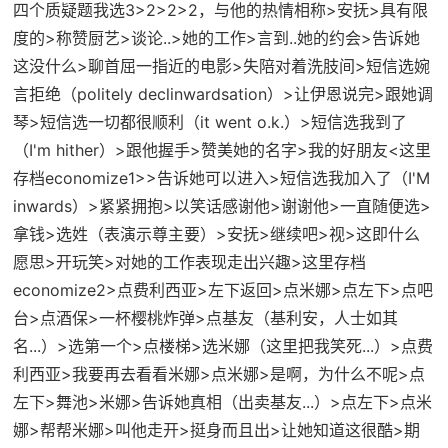
四个质疑题我选3>2>2>2，与他的热情相称>安抚>具有限
度的>称赞厨艺>谈论..>她的工作>言到..她的约会>告诉她
这没什么>聊首屈一指近的电影>失陪对着洗肢间>短信选婉
言拒绝（politely declinwardsation）>让伊恩说完>跟她调
琴>短信选一切都很顺利（it went o.k.）>短信选我到了
（I'm hither）>跟他握手>赞美她的名字>我的好朋友<
这里
存档economize1
>>告诉她可以进入>短信选我加入了（I'M
inwards）>紧紧拥抱>以笑话感谢他>谢谢他>一直随便选>
拿钱>选姓（表演示尊主要）>安抚>继续吧>视>这即什么
愿思>开玩笑>对她的工作表现走出兴趣>
这里存档
economize2
>点费利西亚>左下返回>点米娜>点左下>点吧
台>点酒保>一杯樱桃炸弹>点基友（基利安，人士如其
名...）>选第一个>点楼梯>选米娜（这里把我笑死...）>点费
利西亚>我要再去看看米娜>点米娜>是啊，为什么不呢>点
左下>舞池>米娜>告诉她真相（出卖基友...）>点左下>点米
娜>帮帮米娜>叫他走开>挺身而且出>让她知道这很酷>期