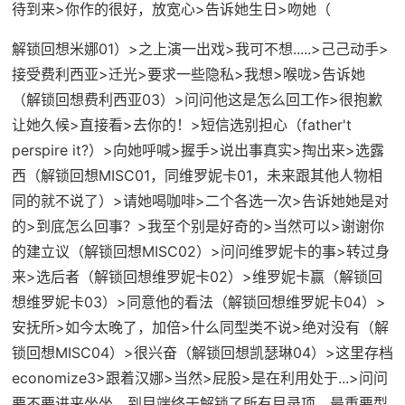
待到来>你作的很好，放宽心>告诉她生日>吻她（
解锁回想米娜01）>之上演一出戏>我可不想.....>己己动手>
接受费利西亚>迁光>要求一些隐私>我想>喉咙>告诉她
（
解锁回想费利西亚03
）>问问他这是怎么回工作>很抱歉
让她久候>直接看>去你的！>短信选别担心（father't
perspire it?）>向她呼喊>握手>说出事真实>掏出来>选露
西（
解锁回想MISC01，同维罗妮卡01，未来跟其他人物相
同的就不说了
）>请她喝咖啡>二个各选一次>告诉她她是对
的>到底怎么回事？>我至个别是好奇的>当然可以>谢谢你
的建立议（
解锁回想MISC02
）>问问维罗妮卡的事>转过身
来>选后者（
解锁回想维罗妮卡02
）>维罗妮卡赢（
解锁回
想维罗妮卡03
）>同意他的看法（
解锁回想维罗妮卡04
）>
安抚所>如今太晚了，加倍>什么同型类不说>绝对没有（
解
锁回想MISC04
）>很兴奋（
解锁回想凯瑟琳04
）>
这里存档
economize3
>跟着汉娜>当然>屁股>是在利用处于...>问问
要不要进来坐坐，到目端终于解锁了所有目录项，最重要型