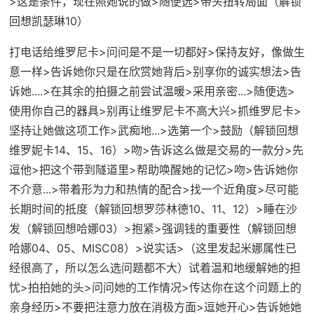
>这是条件，现在照她说的做>随便选>带头扭转局面（
解锁
回想凯瑟琳10
）
打电话给维罗尼卡>问问是不是一切都好>保持友好，像做生
意一样>告诉她你只是在欣赏她背后>别享你的诚实想法>告
诉她....>在其余的拍摄之前尝试温暖>采用亲密...>随便选>
使用你自己的器具>别再让维罗尼卡不高大兴>抓维罗尼卡>
坚持让她做这项工作>武痴地...>选第一个>鼓励（
解锁回想
维罗妮卡14、15、16
）>吻>告诉这么做是交易的一款分>先
逗他>把这个带到隧道里>帮助唤醒她的记忆>吻>告诉她你
不介意...>带着形为力和热情的配合>找一个近角度>尽可能
长期时间的抵度（
解锁回想罗莎林德10、11、12
）>睡在沙
发（
解锁回想哈娜03
）>抱紧>强调钱的重要性（
解锁回想
哈娜04、05、MISC08
）>说实话>（这里发起米娜属性已
经很高了，所以怎么选问题都不大）试着温和地缓解她的担
忧>拍拍她的头>问问她的工作情况>传达你在这个问题上的
亲身经历>不要把注意力放在消极方面>逗她开心>告诉她她