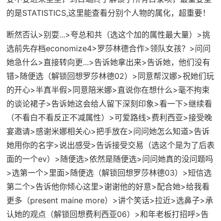
的是STATISTICS,这里能查看分别个人物的属化，超重要！
断然否认>别耍...>夸总和共（选这个加的属性最大量）>
挑
选前先存档economize4
>罗莎林德合作>领队女孩？>问问
她急什么>直接转向更...>告诉她拿出来>告诉她，他们没有
错>随便选（
解锁回想罗莎林德02
）>同意帮汉娜>祝她们玩
的开心>半真半假>同意陪米娜>直说你在想什么>毫不拘束
的谈论裙子>告诉她这会给人留下深刻印象>看一下>继续看
（不看白不看反正不减属性）>可爱路线>费利西亚>接受晚
宴邀请>感谢米娜相关心>把手放在>问问她怎么知道>告诉
她用你的名字>说出感受>告诉接受交易（选这个是为了后表
面的一个ev）>随便选>依然是随便选>问问她真的没问题吗
>选第一个>里面>随便选（
解锁回想罗莎林德03
）>短信选
第二个>告诉他你倾心这里>谢谢他的好意>配合她>给我看
更多（present maine more）>讲个笑话>拉近>选鼻子>承
认她的观点（
解锁回想费利西亚06
）>和年老板打招呼>告