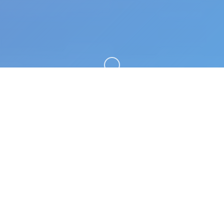
向下滚动
🛸 galGame介绍
甜心思采用2(beloved choice 2)安卓版为由fancy众