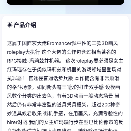
🌟 产品介绍
这属于国面宏大佬Eromancer就中性的二款3D画风
roleplay大执行 这个大佬的头作包含过相当著名的
RPG接触-玛莉兹并机器。 这次roleplay要必须是女主
红玛瑙存在于类似玛莉兹和机器的游戏领域里登场对
抗罪恶！ 官途径普通话步兵版 本作拥含有非常顺滑
的格斗场景，如同街头霸王1般的打击双手感 设模画
风数个分类的出去色，有着3D动画一般动态场景 当
然后仍有非常丰富型的道具凭具框架，超过200种奇
妙道具候君收集 街机手感，在用画风，充满考验性的
hirer对战 我们的女主红玛瑙行步在型巴比伦都市的反
乌托邦街道之间按上步履维艰。 她能够遇抵达帮派，