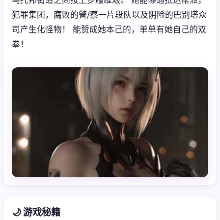
犯罪集团，腐败的警/察一片段队以及阴险的巴别塔众
司产生化怪物！ 能赞成她本己的，单单有她自己的双
拳！
🌙 游戏秘籍