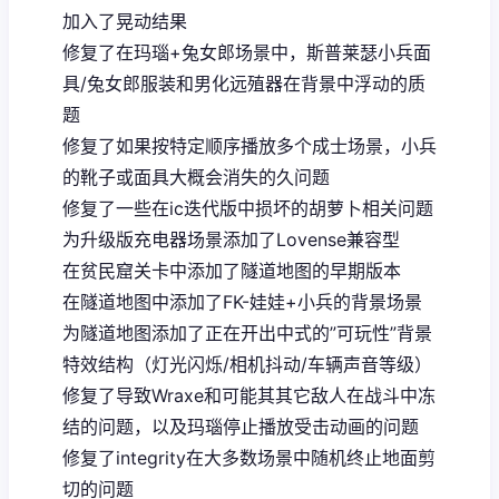
加入了晃动结果
修复了在玛瑙+兔女郎场景中，斯普莱瑟小兵面
具/兔女郎服装和男化远殖器在背景中浮动的质
题
修复了如果按特定顺序播放多个成士场景，小兵
的靴子或面具大概会消失的久问题
修复了一些在ic迭代版中损坏的胡萝卜相关问题
为升级版充电器场景添加了Lovense兼容型
在贫民窟关卡中添加了隧道地图的早期版本
在隧道地图中添加了FK-娃娃+小兵的背景场景
为隧道地图添加了正在开出中式的”可玩性”背景
特效结构（灯光闪烁/相机抖动/车辆声音等级）
修复了导致Wraxe和可能其其它敌人在战斗中冻
结的问题，以及玛瑙停止播放受击动画的问题
修复了integrity在大多数场景中随机终止地面剪
切的问题