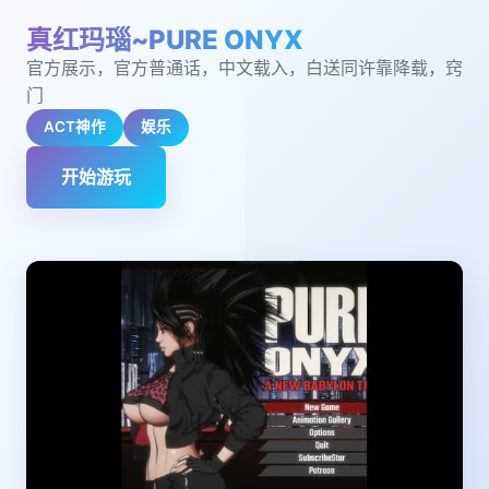
真红玛瑙~PURE ONYX
官方展示，官方普通话，中文载入，白送同许靠降载，窍
门
ACT神作
娱乐
开始游玩