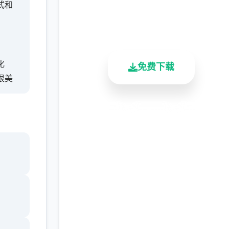
式和
2.3M+
4.9/5
900K+
总下载量
用户评分
活跃用户
化
免费下载
很美
安全下载
高速安装
完全免费
客服支持
特色
约的
时演
现，