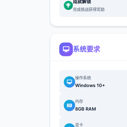
成就解锁
让审美疲劳从此不见。
完成挑战获得奖励
5、心情反应
妹子会根据你的互动方法改变
情，心情变化会影响到女孩子
的反应。
系统要求
游戏成就
操作系统
1、第一次到达店里
Windows 10+
2、第一次战斗
内存
8GB RAM
3、第一次探索不同区域
显卡