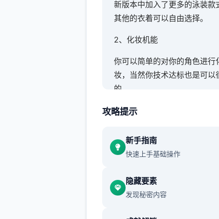
新版本中加入了更多的泳装款
其他的衣着可以自由选择。
2、化妆机能
你可以简单的对你的角色进行
妆，当然你技术达标也是可以
的。
3、各式场景
攻略提示
大量的场景也算是这个版本的
新手指南
了，你可以去各种地方享受预
快速上手基础操作
生活。
4、实时演算
隐藏要素
发现秘密内容
游戏中的动作都是根据系统实
算获得的，每次都会有不同表