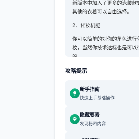
新版本中加入了更多的泳装款
其他的衣着可以自由选择。
2、化妆机能
你可以简单的对你的角色进行
妆，当然你技术达标也是可以
的。
3、各式场景
攻略提示
大量的场景也算是这个版本的
新手指南
了，你可以去各种地方享受预
快速上手基础操作
生活。
4、实时演算
隐藏要素
发现秘密内容
游戏中的动作都是根据系统实
算获得的，每次都会有不同表