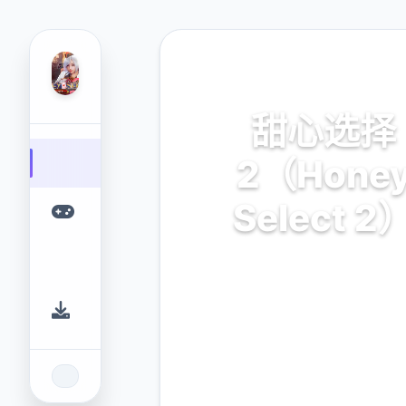
🏧 热门推荐
甜心选择
2（Hone
Select 2
汉化中文,官方中文下载,安卓
载,安卓下载,IOS下载,攻略,m
卡,整合包下载
9.4
2.3M