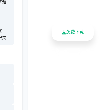
式和
2.3M+
4.9/5
900K+
总下载量
用户评分
活跃用户
化
免费下载
很美
安全下载
高速安装
完全免费
客服支持
特色
约的
时演
现，