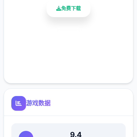
免费下载
7、男性打出暴击十次
8、女性失败十次
安全下载
9、在洗澡或者上厕所时与她战斗
高速安装
10、你被女孩袭击（奴役积极性格状态女孩会
完全免费
来找你，你房间出现黄色三角，也可能是女孩
主动找你）
客服支持
11、遇到女孩有困难（黄三角事件，被绳子困
住，或者摔倒）
12、女孩主动找你战斗
游戏数据
9.4