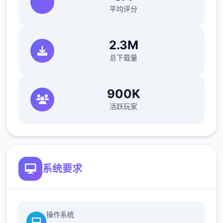
平均评分
2.3M
总下载量
13、女孩对你好感拉满（说好话，或者高强度
战斗满足她）
900K
活跃玩家
14、疯狂战斗，不断战斗，5次暴击结束，反
复一直战斗，很快就进入役使状态
15、战斗不暴击，进入战斗直接退出，降低好
感，遇到事件不管他，厕所袭击也可以
系统要求
16、不断殴打导致崩坏值拉满
17、役使状态黄三角增加依存度，好意状态不
操作系统
断战斗或者役使状态不断战斗都可以增加依存