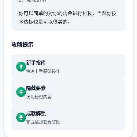
你可以简单的对你的角色进行化妆，当然你技
术达标也是可以很美的。
3、各式场景
攻略提示
大量的场景也算是这个版本的特色了，你可以
去各种地方享受预约的生活。
新手指南
4、实时演算
快速上手基础操作
游戏中的动作都是根据系统实时演算获得的，
隐藏要素
每次都会有不同表现，让审美疲劳从此不见。
发现秘密内容
5、心情反应
成就解锁
妹子会根据你的互动方法改变心情，心情变化
完成挑战获得奖励
会影响到女孩子对你的反应。